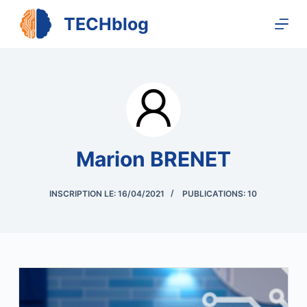
P
TECHblog
a
s
s
e
r
a
u
Marion BRENET
c
o
n
INSCRIPTION LE: 16/04/2021
PUBLICATIONS: 10
t
e
n
u