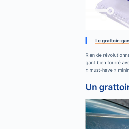
Le grattoir-ga
Rien de révolutionna
gant bien fourré av
« must-have » minim
Un grattoi