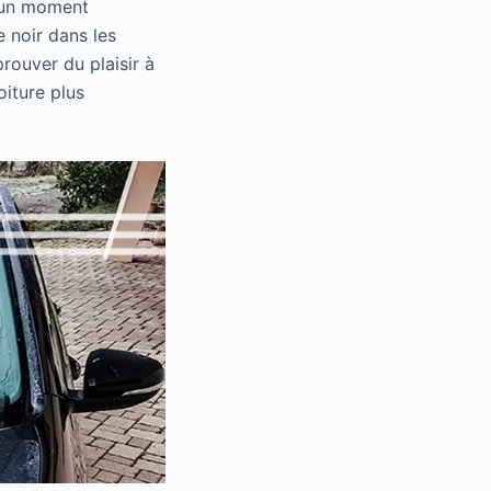
s un moment
e noir dans les
prouver du plaisir à
oiture plus