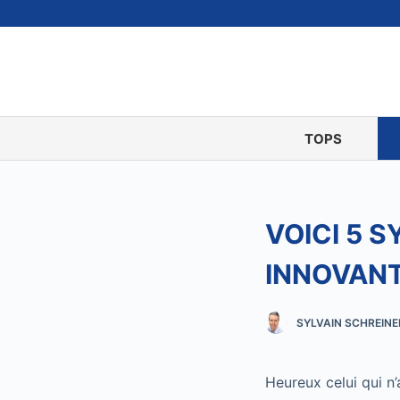
P
a
s
s
e
r
TOPS
a
u
c
VOICI 5 
o
n
INNOVAN
t
e
n
SYLVAIN SCHREINE
u
Heureux celui qui n’