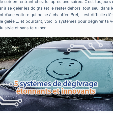
 le soir en rentrant chez lui après une soirée. C’est toujour
 à se geler les doigts (et le reste) dehors, tout seul dans l
d’une voiture qui peine à chauffer. Bref, il est difficile d’é
ule gelée … et pourtant, voici 5 systèmes pour dégivrer ta v
 style et sans te ruiner.