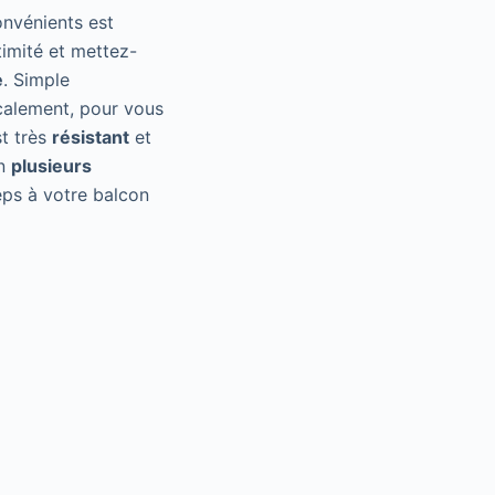
onvénients est
imité et mettez-
e
. Simple
icalement, pour vous
st très
résistant
et
en
plusieurs
ps à votre balcon