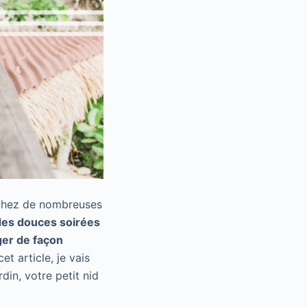
 chez de nombreuses
 des douces soirées
er de façon
t article, je vais
in, votre petit nid