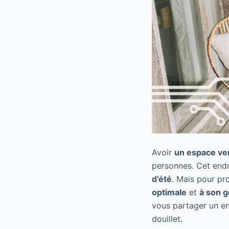
Avoir
un espace ver
personnes. Cet end
d’été
. Mais pour pr
optimale
et
à son g
vous partager un en
douillet.