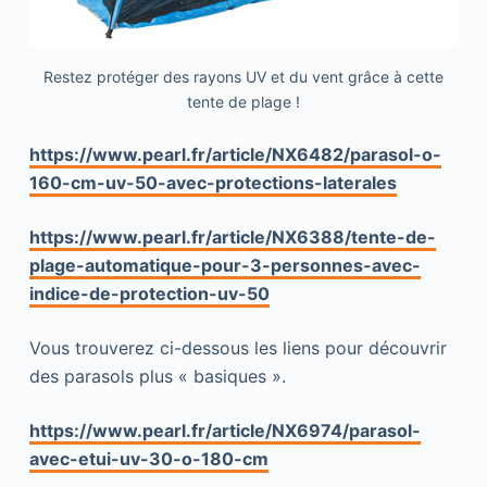
Restez protéger des rayons UV et du vent grâce à cette
tente de plage !
https://www.pearl.fr/article/NX6482/parasol-o-
160-cm-uv-50-avec-protections-laterales
https://www.pearl.fr/article/NX6388/tente-de-
plage-automatique-pour-3-personnes-avec-
indice-de-protection-uv-50
Vous trouverez ci-dessous les liens pour découvrir
des parasols plus « basiques ».
https://www.pearl.fr/article/NX6974/parasol-
avec-etui-uv-30-o-180-cm