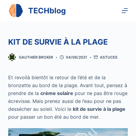
P
TECHblog
a
s
s
e
KIT DE SURVIE À LA PLAGE
r
a
GAUTHIER BROXER
04/06/2021
ASTUCES
u
c
Et revoilà bientôt le retour de l’été et de la
o
bronzette au bord de la plage. Avant tout, pensez à
n
prendre de la
crème solaire
pour ne pas être rouge
t
écrevisse. Mais prenez aussi de l’eau pour ne pas
e
dessécher au soleil. Voici le
kit de survie à la plage
n
pour passer un bon été au bord de mer.
u