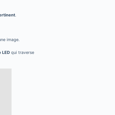
ertinent
.
 une image.
ge LED
qui traverse