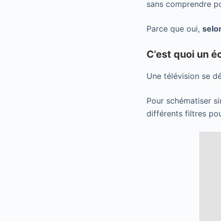
sans comprendre pou
Parce que oui,
selo
C’est quoi un é
Une télévision se d
Pour schématiser s
différents filtres p