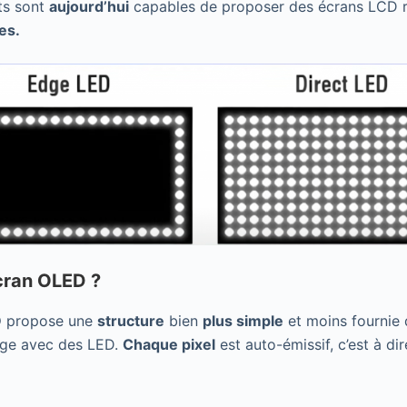
nts sont
aujourd’hui
capables de proposer des écrans LCD ré
es.
écran OLED ?
D
propose une
structure
bien
plus simple
et moins fournie q
age avec des LED.
Chaque pixel
est auto-émissif, c’est à dir