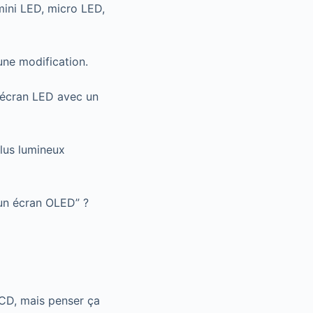
mini LED, micro LED,
 une modification.
e écran LED avec un
lus lumineux
 un écran OLED” ?
CD, mais penser ça