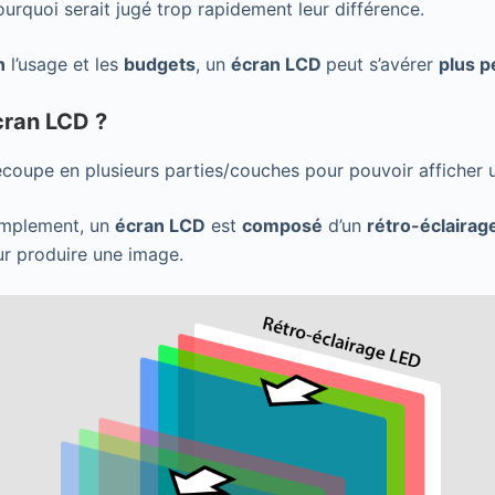
rquoi serait jugé trop rapidement leur différence.
n
l’usage et les
budgets
, un
écran LCD
peut s’avérer
plus p
cran LCD ?
écoupe en plusieurs parties/couches pour pouvoir afficher
implement, un
écran LCD
est
composé
d’un
rétro-éclaira
our produire une image.