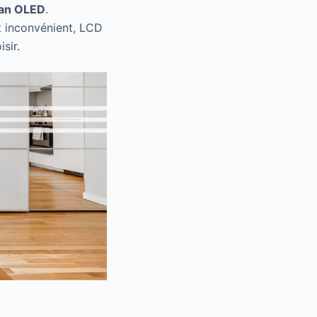
an OLED
.
t inconvénient, LCD
isir.