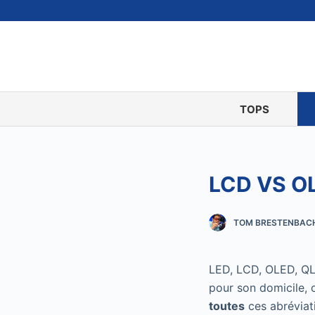
P
a
s
s
e
r
TOPS
a
u
c
LCD VS O
o
n
t
TOM BRESTENBAC
e
n
LED, LCD, OLED, QL
u
pour son domicile, 
toutes
ces abréviat