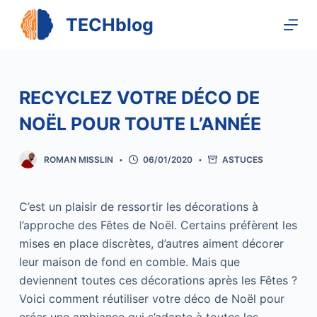
P
TECHblog
a
s
s
e
RECYCLEZ VOTRE DÉCO DE
r
NOËL POUR TOUTE L’ANNÉE
a
u
ROMAN MISSLIN
06/01/2020
ASTUCES
c
o
n
C’est un plaisir de ressortir les décorations à
t
l’approche des Fêtes de Noël. Certains préfèrent les
e
mises en place discrètes, d’autres aiment décorer
n
leur maison de fond en comble. Mais que
u
deviennent toutes ces décorations après les Fêtes ?
Voici comment réutiliser votre déco de Noël pour