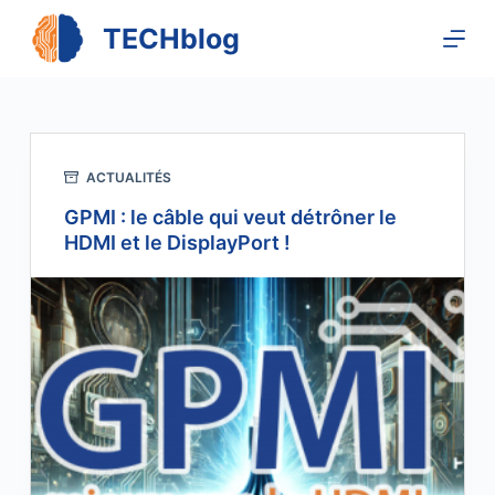
P
TECHblog
a
s
s
e
r
ACTUALITÉS
a
GPMI : le câble qui veut détrôner le
u
HDMI et le DisplayPort !
c
o
n
t
e
n
u