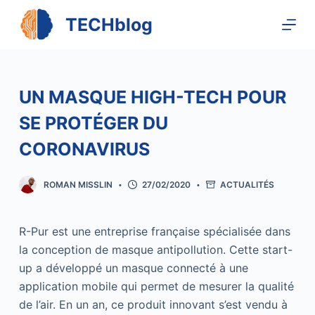
P
TECHblog
a
s
s
e
UN MASQUE HIGH-TECH POUR
r
SE PROTÉGER DU
a
u
CORONAVIRUS
c
o
ROMAN MISSLIN
27/02/2020
ACTUALITÉS
n
t
R-Pur est une entreprise française spécialisée dans
e
la conception de masque antipollution. Cette start-
n
up a développé un masque connecté à une
u
application mobile qui permet de mesurer la qualité
de l’air. En un an, ce produit innovant s’est vendu à