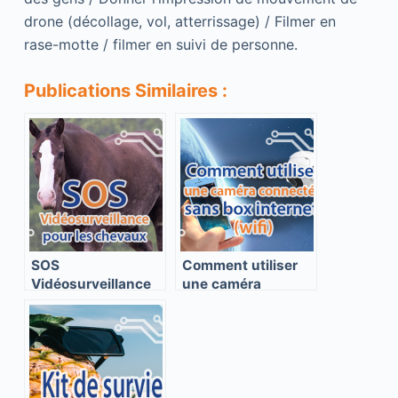
drone (décollage, vol, atterrissage) / Filmer en
rase-motte / filmer en suivi de personne.
Publications Similaires :
SOS
Comment utiliser
Vidéosurveillance
une caméra
pour les chevaux
connectée sans se
connecter au wifi
d’une box internet
?