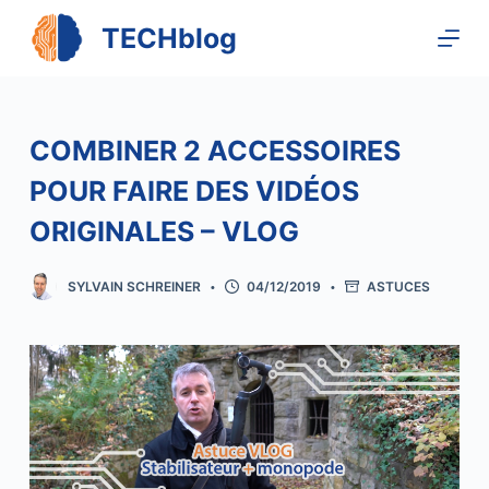
P
TECHblog
a
s
s
e
COMBINER 2 ACCESSOIRES
r
POUR FAIRE DES VIDÉOS
a
u
ORIGINALES – VLOG
c
o
SYLVAIN SCHREINER
04/12/2019
ASTUCES
n
t
e
n
u