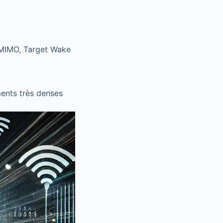
MIMO, Target Wake
é
ments très denses