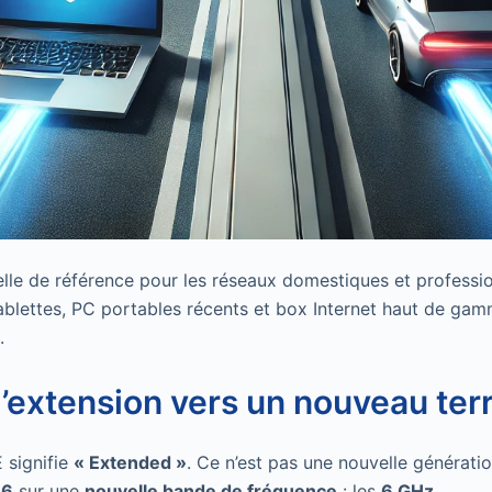
elle de référence pour les réseaux domestiques et professio
blettes, PC portables récents et box Internet haut de ga
.
 l’extension vers un nouveau ter
 signifie
« Extended »
. Ce n’est pas une nouvelle générati
 6
sur une
nouvelle bande de fréquence
: les
6 GHz
.