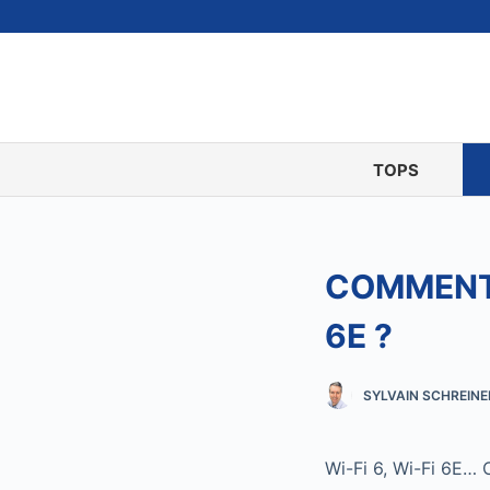
P
a
s
s
e
r
TOPS
a
u
c
COMMENT 
o
n
6E ?
t
e
n
SYLVAIN SCHREINE
u
Wi-Fi 6, Wi-Fi 6E… C