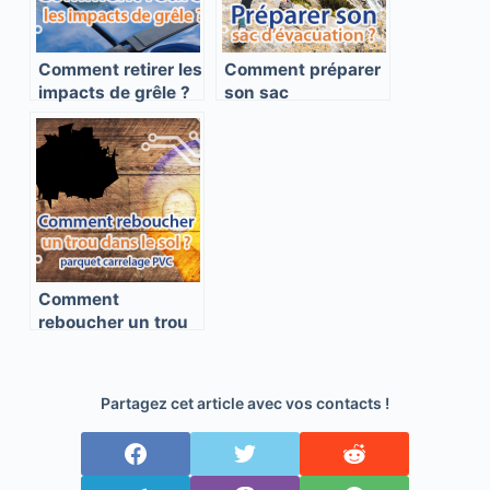
Comment retirer les
Comment préparer
impacts de grêle ?
son sac
d’évacuation BOB ?
Comment
reboucher un trou
ou une fissure
dans un parquet,
du carrelage ou un
Partagez cet article avec vos contacts !
revêtement
plastique ?