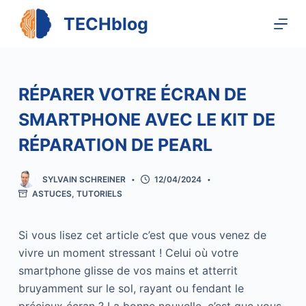
P
TECHblog
a
s
s
e
RÉPARER VOTRE ÉCRAN DE
r
SMARTPHONE AVEC LE KIT DE
a
u
RÉPARATION DE PEARL
c
o
SYLVAIN SCHREINER
12/04/2024
n
ASTUCES
,
TUTORIELS
t
e
Si vous lisez cet article c’est que vous venez de
n
vivre un moment stressant ! Celui où votre
u
smartphone glisse de vos mains et atterrit
bruyamment sur le sol, rayant ou fendant le