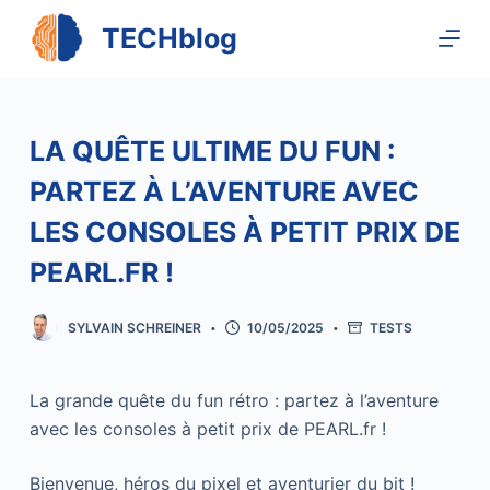
P
TECHblog
a
s
s
e
LA QUÊTE ULTIME DU FUN :
r
PARTEZ À L’AVENTURE AVEC
a
u
LES CONSOLES À PETIT PRIX DE
c
PEARL.FR !
o
n
SYLVAIN SCHREINER
10/05/2025
TESTS
t
e
n
La grande quête du fun rétro : partez à l’aventure
u
avec les consoles à petit prix de PEARL.fr !
Bienvenue, héros du pixel et aventurier du bit !