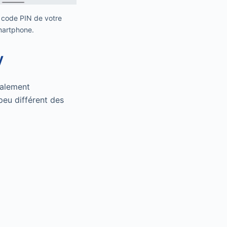
e code PIN de votre
artphone.
y
ialement
peu différent des