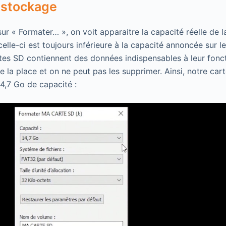
 stockage
sur « Formater… », on voit apparaitre la capacité réelle de
celle-ci est toujours inférieure à la capacité annoncée sur 
artes SD contiennent des données indispensables à leur fon
 la place et on ne peut pas les supprimer. Ainsi, notre ca
14,7 Go de capacité :