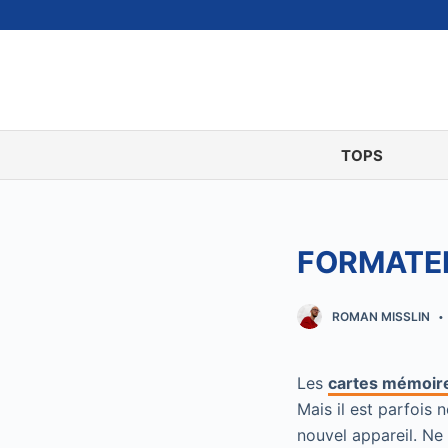
P
a
s
s
e
r
TOPS
a
u
c
FORMATER
o
n
t
ROMAN MISSLIN
e
n
Les
cartes mémoir
u
Mais il est parfois 
nouvel appareil. Ne