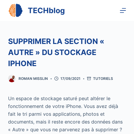
P
TECHblog
a
s
s
e
SUPPRIMER LA SECTION «
r
AUTRE » DU STOCKAGE
a
u
IPHONE
c
o
ROMAN MISSLIN
17/09/2021
TUTORIELS
n
t
Un espace de stockage saturé peut altérer le
e
fonctionnement de votre iPhone. Vous avez déjà
n
fait le tri parmi vos applications, photos et
u
documents, mais il reste encore des données dans
« Autre » que vous ne parvenez pas à supprimer ?