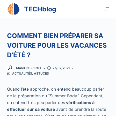
P
TECHblog
a
s
s
e
COMMENT BIEN PRÉPARER SA
r
VOITURE POUR LES VACANCES
a
u
D’ÉTÉ ?
c
o
MARION BRENET
27/07/2021
n
ACTUALITÉS
,
ASTUCES
t
e
Quand l’été approche, on entend beaucoup parler
n
de la préparation du “Summer Body”. Cependant,
u
on entend très peu parler des
vérifications à
effectuer sur sa voiture
avant de prendre la route