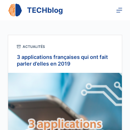
P
TECHblog
a
s
s
e
r
ACTUALITÉS
a
3 applications françaises qui ont fait
u
parler d’elles en 2019
c
o
n
t
e
n
u